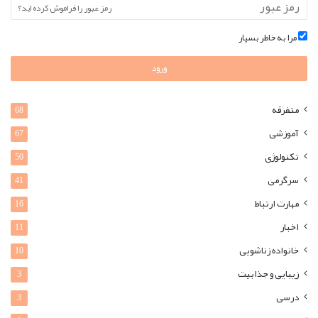
رمز عبور را فراموش کرده اید؟
مرا به خاطر بسپار
ورود
متفرقه
68
آموزشی
67
تکنولوژی
50
سرگرمی
41
مهارت ارتباط
16
اخبار
11
خانواده زناشویی
10
زیبایی و جذابیت
3
درسی
3