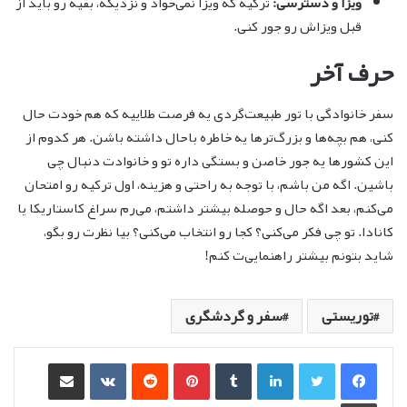
ویزا و دسترسی:
ترکیه که ویزا نمی‌خواد و نزدیکه، بقیه رو باید از
قبل ویزاش رو جور کنی.
حرف آخر
سفر خانوادگی با تور طبیعت‌گردی یه فرصت طلاییه که هم خودت حال
کنی، هم بچه‌ها و بزرگ‌ترها یه خاطره باحال داشته باشن. هر کدوم از
این کشورها یه جور خاصن و بستگی داره تو و خانوادت دنبال چی
باشین. اگه من باشم، با توجه به راحتی و هزینه، اول ترکیه رو امتحان
می‌کنم، بعد اگه حال و حوصله بیشتر داشتم، می‌رم سراغ کاستاریکا یا
کانادا. تو چی فکر می‌کنی؟ کجا رو انتخاب می‌کنی؟ بیا نظرت رو بگو،
شاید بتونم بیشتر راهنمایی‌ت کنم!
توریستی
سفر و گردشگری
لینکدین
‫تامبلر
‫پین‌ترست
‫رددیت
‫VKontakte
اشتراک گذاری از طریق ایمیل
چاپ