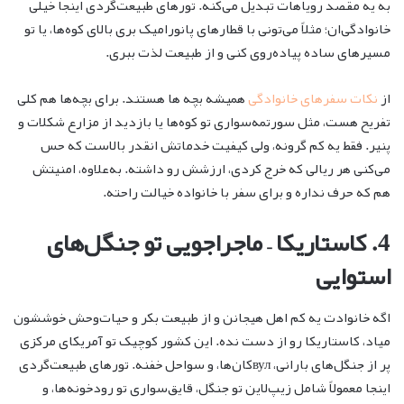
به یه مقصد رویاهات تبدیل می‌کنه. تورهای طبیعت‌گردی اینجا خیلی
خانوادگی‌ان؛ مثلاً می‌تونی با قطارهای پانورامیک بری بالای کوه‌ها، یا تو
مسیرهای ساده پیاده‌روی کنی و از طبیعت لذت ببری.
از
نکات سفرهای خانوادگی
همیشه بچه ها هستند. برای بچه‌ها هم کلی
تفریح هست، مثل سورتمه‌سواری تو کوه‌ها یا بازدید از مزارع شکلات و
پنیر. فقط یه کم گرونه، ولی کیفیت خدماتش انقدر بالاست که حس
می‌کنی هر ریالی که خرج کردی، ارزشش رو داشته. به‌علاوه، امنیتش
هم که حرف نداره و برای سفر با خانواده خیالت راحته.
4. کاستاریکا – ماجراجویی تو جنگل‌های
استوایی
اگه خانوادت یه کم اهل هیجانن و از طبیعت بکر و حیات‌وحش خوششون
میاد، کاستاریکا رو از دست نده. این کشور کوچیک تو آمریکای مرکزی
پر از جنگل‌های بارانی، вулکان‌ها، و سواحل خفنه. تورهای طبیعت‌گردی
اینجا معمولاً شامل زیپ‌لاین تو جنگل، قایق‌سواری تو رودخونه‌ها، و