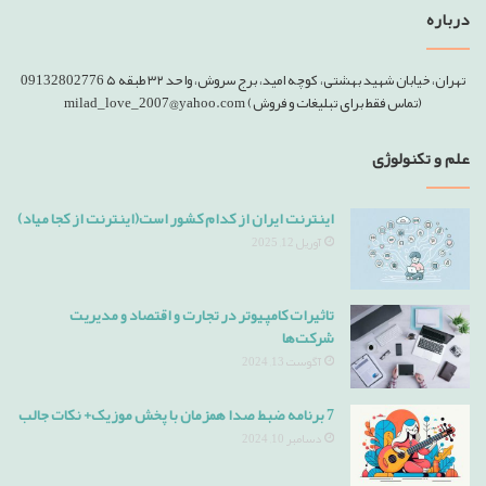
درباره
تهران، خیابان شهید بهشتی، کوچه امید، برج سروش، واحد ۳۲ طبقه ۵ 09132802776
(تماس فقط برای تبلیغات و فروش) milad_love_2007@yahoo.com
علم و تکنولوژی
اینترنت ایران از کدام کشور است(اینترنت از کجا میاد)
آوریل 12, 2025
تاثیرات کامپیوتر در تجارت و اقتصاد و مدیریت
شرکت‌ها
آگوست 13, 2024
7 برنامه ضبط صدا همزمان با پخش موزیک+ نکات جالب
دسامبر 10, 2024