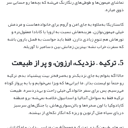
تماشای میمون‌ها و طوطی‌های رنگارنگ می‌شه که بچه‌ها رو حسابی سر
ذوق میاره.
کاستاریکا به‌علاوه یه جای امن و آروم برای خانواده‌هاست و مردمش
خیلی مهمون‌نوازن. هزینه‌هاش نسبت به اروپا یا کانادا معقول‌تره و
تورهاش هم تنوع زیادی دارن. فقط باید حواست به فصل بارون باشه
که سفرت خراب نشه؛ بهترین زمانش بین دسامبر تا آوریله.
5. ترکیه – نزدیک، ارزون، و پر از طبیعت
حالا اگه بخوام یه جای نزدیک‌تر و به‌صرفه‌تر بهت پیشنهاد بدم، ترکیه
رو حتماً تو لیستت بذار. ما ایرانی‌ها که ویزا نمی‌خوایم و با یه پرواز کوتاه
می‌رسیم، پس برای سفر خانوادگی خیلی راحت و بی‌دردسره. طبیعت
ترکیه فقط به سواحل آنتالیا و استانبول خلاصه نمی‌شه؛ برو منطقه
کاپادوکیا با اون صخره‌ها و بالن‌سواری‌هاش، یا جنگل‌های سرسبز
دریای سیاه مثل آرتوین و ریزه که انگار تکه‌ای از بهشته.
تورهای طبیعت‌گردی تو ترکیه معمولاً قیمت مناسبی دارن و امکاناتش