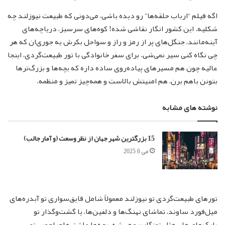
اگه فیلم “ارباب حلقه‌ها” رو دیده باشی، می‌دونی که طبیعت نیوزلند چه
شکلیه. این کشور انگار نقاشی شده! کوه‌های سرسبز، دریاچه‌های
آینه‌مانند، جنگل‌های پر از رمز و راز و سواحل بکرش یه جوری‌ان که هر
چی نگاه کنی سیر نمی‌شی. برای سفر خانوادگی با تور طبیعت‌گردی، اینجا
عالیه چون هم مسیرهای پیاده‌روی ساده داره که بچه‌ها و بزرگ‌ترها
بتونن باهم برن، هم امنیتش بالاست و همه‌چیز تمیز و منظمه.
نوشته های مشابه
15 بزرگترین شهر جهان از نظر وسعت (و آمار جالب)
می 6, 2025
تورهای طبیعت‌گردی تو نیوزلند معمولاً شامل قایق‌سواری تو آبدره‌های
میل‌فورد ساوند، تماشای نهنگ‌ها و دلفین‌ها، یا گشت‌وگذار تو
پارک‌های ملی مثل تونگاریرو می‌شه. بچه‌ها عاشق ماجراجویی تو