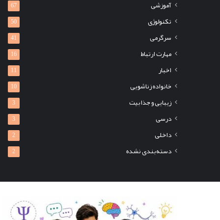
آموزشی
67
تکنولوژی
50
سرگرمی
41
مهارت ارتباط
16
اخبار
11
خانواده زناشویی
10
زیبایی و جذابیت
3
درسی
3
داخلی
2
دسته‌بندی نشده
2