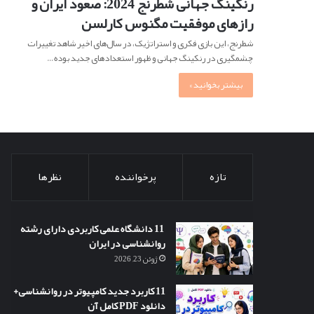
رنکینگ جهانی شطرنج 2024: صعود ایران و
رازهای موفقیت مگنوس کارلسن
شطرنج، این بازی فکری و استراتژیک، در سال‌های اخیر شاهد تغییرات
چشمگیری در رنکینگ جهانی و ظهور استعدادهای جدید بوده…
بیشتر بخوانید »
تازه
پرخواننده
نظرها
11 دانشگاه علمی کاربردی دارای رشته
روانشناسی در ایران
ژوئن 23, 2026
11 کاربرد جدید کامپیوتر در روانشناسی+
دانلود PDF کامل آن