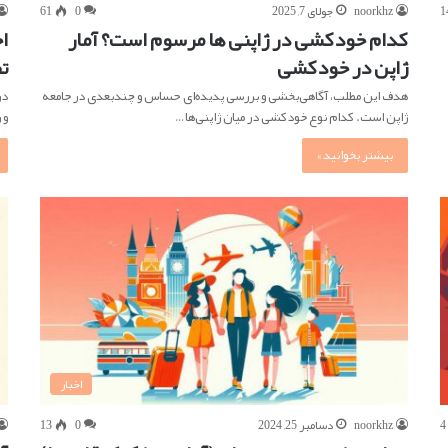
1
noorkhz
جولای 7, 2025
0
61
کدام خودکشی در ژاپنی ها مرسوم است؟ آمار
ا
ژاپن در خودکشی
ت
هدف این مطلب، آگاهی‌بخشی و بررسی پدیده‌ای حساس و چندبعدی در جامعه
در
ژاپن است. کدام نوع خودکشی در میان ژاپنی‌ها…
و 
بیشتر بخوانید »
اخبار
4
noorkhz
دسامبر 25, 2024
0
13