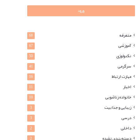
ورود
متفرقه
68
آموزشی
67
تکنولوژی
50
سرگرمی
41
مهارت ارتباط
16
اخبار
11
خانواده زناشویی
10
زیبایی و جذابیت
3
درسی
3
داخلی
2
دسته‌بندی نشده
2