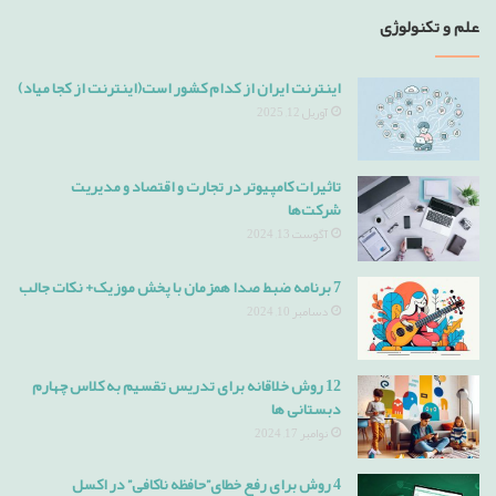
علم و تکنولوژی
اینترنت ایران از کدام کشور است(اینترنت از کجا میاد)
آوریل 12, 2025
تاثیرات کامپیوتر در تجارت و اقتصاد و مدیریت
شرکت‌ها
آگوست 13, 2024
7 برنامه ضبط صدا همزمان با پخش موزیک+ نکات جالب
دسامبر 10, 2024
12 روش خلاقانه برای تدریس تقسیم به کلاس چهارم
دبستانی ها
نوامبر 17, 2024
4 روش برای رفع خطای”حافظه ناکافی” در اکسل