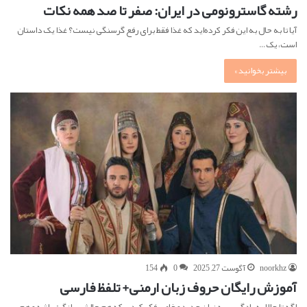
رشته گاسترونومی در ایران: صفر تا صد همه نکات
آیا تا به حال به این فکر کرده‌اید که غذا فقط برای رفع گرسنگی نیست؟ غذا یک داستان
است، یک…
بیشتر بخوانید »
noorkhz
آگوست 27, 2025
0
154
آموزش رایگان حروف زبان ارمنی+ تلفظ فارسی
اگه تا حالا به یادگیری یه زبان جدید و خاص فکر کردی که هم چالش‌برانگیز باشه و هم