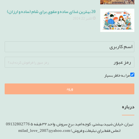
20 بهترین غذای ساده و مقوی برای شام (ساده و ارزان)
اکتبر 22, 2024
رمز عبور را فراموش کرده اید؟
مرا به خاطر بسپار
ورود
درباره
تهران، خیابان شهید بهشتی، کوچه امید، برج سروش، واحد ۳۲ طبقه ۵ 09132802776
(تماس فقط برای تبلیغات و فروش) milad_love_2007@yahoo.com