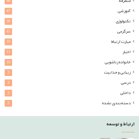
متفرقه
68
آموزشی
67
تکنولوژی
50
سرگرمی
41
مهارت ارتباط
16
اخبار
11
خانواده زناشویی
10
زیبایی و جذابیت
3
درسی
3
داخلی
2
دسته‌بندی نشده
2
ارتباط و توسعه