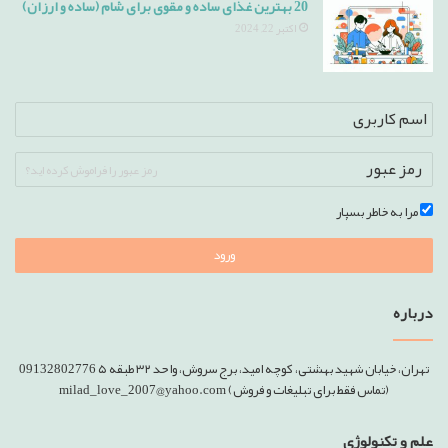
20 بهترین غذای ساده و مقوی برای شام (ساده و ارزان)
اکتبر 22, 2024
رمز عبور را فراموش کرده اید؟
مرا به خاطر بسپار
ورود
درباره
تهران، خیابان شهید بهشتی، کوچه امید، برج سروش، واحد ۳۲ طبقه ۵ 09132802776
(تماس فقط برای تبلیغات و فروش) milad_love_2007@yahoo.com
علم و تکنولوژی