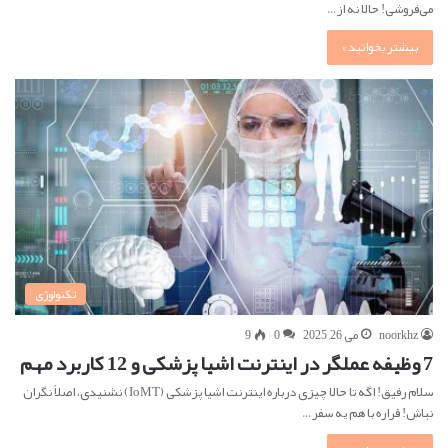
می‌فروشی! حالا نه از…
بیشتر بخوانید »
تکنولوژی
noorkhz
می 26, 2025
0
9
7 وظیفه عملگر در اینترنت اشیا پزشکی و 12 کاربرد مهم
سلام رفیق! اگه تا حالا چیزی درباره اینترنت اشیا پزشکی (IoMT) نشنیدی، اصلاً نگران
نباش! قراره با هم یه سفر…