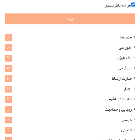
مرا به خاطر بسپار
ورود
متفرقه
68
آموزشی
67
تکنولوژی
50
سرگرمی
41
مهارت ارتباط
16
اخبار
11
خانواده زناشویی
10
زیبایی و جذابیت
3
درسی
3
داخلی
2