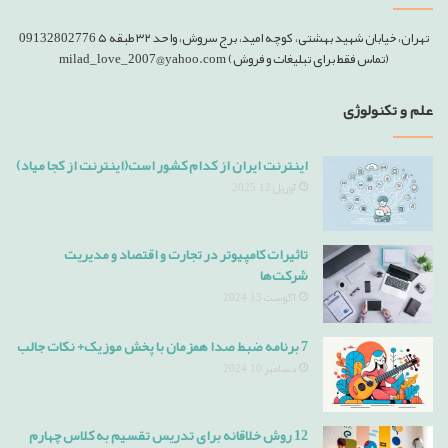
تهران، خیابان شهید بهشتی، کوچه امید، برج سروش، واحد ۳۲ طبقه ۵ 09132802776
(تماس فقط برای تبلیغات و فروش) milad_love_2007@yahoo.com
علم و تکنولوژی
اینترنت ایران از کدام کشور است(اینترنت از کجا میاد)
آوریل 12, 2025
تاثیرات کامپیوتر در تجارت و اقتصاد و مدیریت
شرکت‌ها
آگوست 13, 2024
7 برنامه ضبط صدا همزمان با پخش موزیک+ نکات جالب
دسامبر 10, 2024
12 روش خلاقانه برای تدریس تقسیم به کلاس چهارم