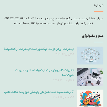
درباره
تهران، خیابان شهید بهشتی، کوچه امید، برج سروش، واحد ۳۲ طبقه ۵ 09132802776
(تماس فقط برای تبلیغات و فروش) milad_love_2007@yahoo.com
علم و تکنولوژی
اینترنت ایران از کدام کشور است(اینترنت از کجا میاد)
آوریل 12, 2025
تاثیرات کامپیوتر در تجارت و اقتصاد و مدیریت
شرکت‌ها
آگوست 13, 2024
7 برنامه ضبط صدا همزمان با پخش موزیک+ نکات جالب
دسامبر 10, 2024