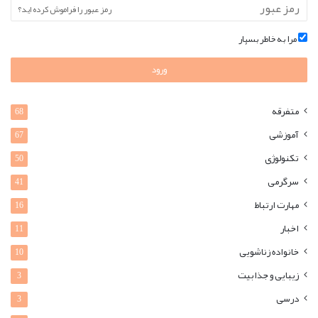
رمز عبور را فراموش کرده اید؟
مرا به خاطر بسپار
ورود
متفرقه
68
آموزشی
67
تکنولوژی
50
سرگرمی
41
مهارت ارتباط
16
اخبار
11
خانواده زناشویی
10
زیبایی و جذابیت
3
درسی
3