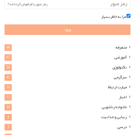
رمز عبور را فراموش کرده اید؟
مرا به خاطر بسپار
ورود
متفرقه
68
آموزشی
67
تکنولوژی
50
سرگرمی
41
مهارت ارتباط
16
اخبار
11
خانواده زناشویی
10
زیبایی و جذابیت
3
درسی
3