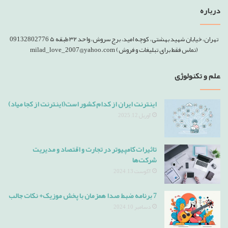
درباره
تهران، خیابان شهید بهشتی، کوچه امید، برج سروش، واحد ۳۲ طبقه ۵ 09132802776
(تماس فقط برای تبلیغات و فروش) milad_love_2007@yahoo.com
علم و تکنولوژی
اینترنت ایران از کدام کشور است(اینترنت از کجا میاد)
آوریل 12, 2025
تاثیرات کامپیوتر در تجارت و اقتصاد و مدیریت
شرکت‌ها
آگوست 13, 2024
7 برنامه ضبط صدا همزمان با پخش موزیک+ نکات جالب
دسامبر 10, 2024