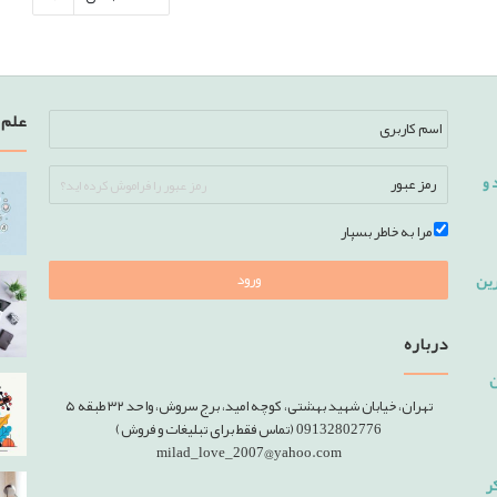
علم 
 و
رمز عبور را فراموش کرده اید؟
مرا به خاطر بسپار
رین
ورود
درباره
ن
تهران، خیابان شهید بهشتی، کوچه امید، برج سروش، واحد ۳۲ طبقه ۵
09132802776 (تماس فقط برای تبلیغات و فروش)
milad_love_2007@yahoo.com
دن صورت (و 7 ذکر