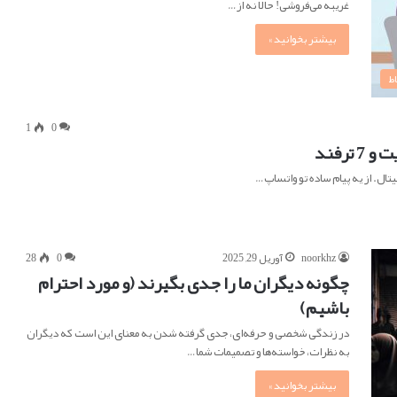
غریبه می‌فروشی! حالا نه از…
بیشتر بخوانید »
ط
1
0
یتال. از یه پیام ساده تو واتساپ…
noorkhz
آوریل 29, 2025
0
28
چگونه دیگران ما را جدی بگیرند (و مورد احترام
باشیم)
در زندگی شخصی و حرفه‌ای، جدی گرفته شدن به معنای این است که دیگران
به نظرات، خواسته‌ها و تصمیمات شما…
بیشتر بخوانید »