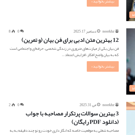
بیشتر بخوانید »
ط
noorkhz
دسامبر 17, 2025
0
8
12 بهترین متن ادبی برای فن بیان (و تمرین)
فن بیان یکی از مهارت‌های ضروری در زندگی شخصی، حرفه‌ای و اجتماعی است
که به بیان واضح افکار، افزایش اعتماد…
بیشتر بخوانید »
ط
noorkhz
می 31, 2025
0
2
3 بهترین سوالات پرتکرار مصاحبه با جواب
(دانلود PDF رایگان)
مصاحبه شغلی یه موقعیت خاصه که انگار داری خودت رو تو چند دقیقه به یه