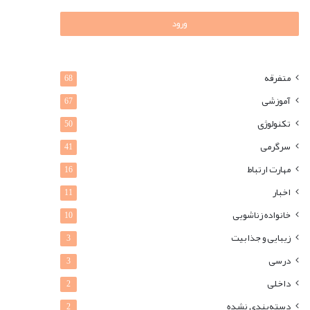
ورود
متفرقه
68
آموزشی
67
تکنولوژی
50
سرگرمی
41
مهارت ارتباط
16
اخبار
11
خانواده زناشویی
10
زیبایی و جذابیت
3
درسی
3
داخلی
2
دسته‌بندی نشده
2