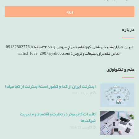
ورود
درباره
تهران، خیابان شهید بهشتی، کوچه امید، برج سروش، واحد ۳۲ طبقه ۵ 09132802776
(تماس فقط برای تبلیغات و فروش) milad_love_2007@yahoo.com
علم و تکنولوژی
اینترنت ایران از کدام کشور است(اینترنت از کجا میاد)
آوریل 12, 2025
تاثیرات کامپیوتر در تجارت و اقتصاد و مدیریت
شرکت‌ها
آگوست 13, 2024