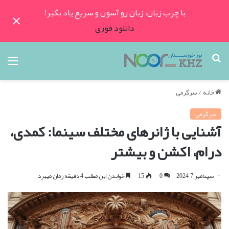
با چرب زبان، زبان رو آسون و سریع یاد بگیر!
دانلود فوری
جستجو
منو
برای
خانه
/
سرگرمی
سرگرمی
آشنایی با ژانرهای مختلف سینما: کمدی،
درام، اکشن و بیشتر
سپتامبر 7, 2024
0
15
خواندن این مطلب 4 دقیقه زمان میبرد