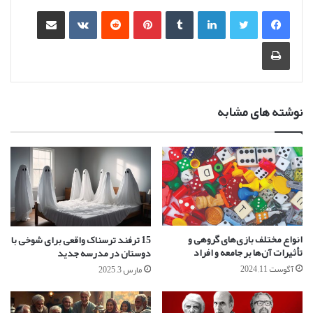
لینکدین
‫تامبلر
‫پین‌ترست
‫رددیت
‫VKontakte
اشتراک گذاری از طریق ایمیل
چاپ
نوشته های مشابه
انواع مختلف بازی‌های گروهی و
15 ترفند ترسناک واقعی برای شوخی با
تأثیرات آن‌ها بر جامعه و افراد
دوستان در مدرسه جدید
آگوست 11, 2024
مارس 3, 2025