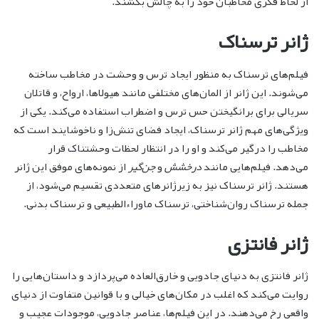
از لحاظ فکری مخاطبان خود را به چالش بکشند.
ژانر ترسناک
فیلم‌های ترسناک به منظور ایجاد ترس و وحشت در مخاطب ساخته
می‌شوند. این ژانر از المان‌های مختلفی مانند هیولاها، ارواح، و قاتلان
سریالی برای برانگیختن حس ترس و اضطراب استفاده می‌کند. یکی از
ویژگی‌های مهم ژانر ترسناک، ایجاد فضای تنش‌زا و ناخوشایند است که
مخاطب را درگیر می‌کند و او را در انتظار لحظات وحشتناک قرار
می‌دهد. فیلم‌هایی مانند
درخشش
و
جن‌گیر
از نمونه‌های موفق این ژانر
هستند. ژانر ترسناک نیز به زیرژانرهای متعددی تقسیم می‌شود، از
جمله ترسناک روان‌شناختی، ترسناک ماوراءالطبیعی و ترسناک بدنی.
ژانر فانتزی
ژانر فانتزی به دنیای جادویی و خارق‌العاده می‌پردازد و داستان‌هایی را
روایت می‌کند که اغلب در مکان‌های خیالی و با قوانین متفاوت از دنیای
واقعی رخ می‌دهند. در این فیلم‌ها، عناصر جادویی، موجودات عجیب و