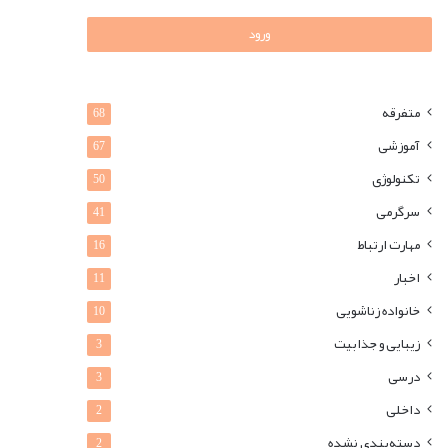
ورود
متفرقه
68
آموزشی
67
تکنولوژی
50
سرگرمی
41
مهارت ارتباط
16
اخبار
11
خانواده زناشویی
10
زیبایی و جذابیت
3
درسی
3
داخلی
2
دسته‌بندی نشده
2