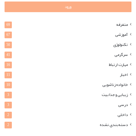
ورود
متفرقه
69
آموزشی
67
تکنولوژی
50
سرگرمی
41
مهارت ارتباط
16
اخبار
11
خانواده زناشویی
10
زیبایی و جذابیت
3
درسی
3
داخلی
2
دسته‌بندی نشده
2