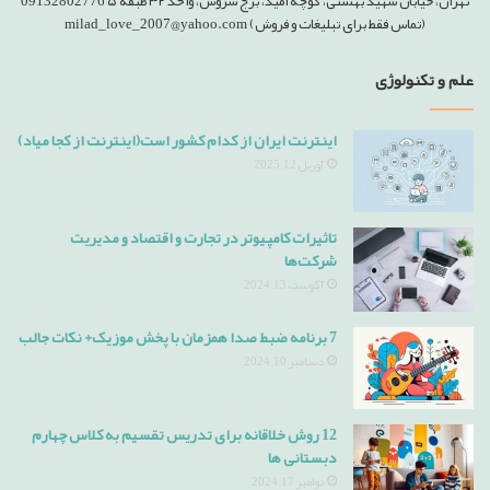
تهران، خیابان شهید بهشتی، کوچه امید، برج سروش، واحد ۳۲ طبقه ۵ 09132802776
(تماس فقط برای تبلیغات و فروش) milad_love_2007@yahoo.com
علم و تکنولوژی
اینترنت ایران از کدام کشور است(اینترنت از کجا میاد)
آوریل 12, 2025
تاثیرات کامپیوتر در تجارت و اقتصاد و مدیریت
شرکت‌ها
آگوست 13, 2024
7 برنامه ضبط صدا همزمان با پخش موزیک+ نکات جالب
دسامبر 10, 2024
12 روش خلاقانه برای تدریس تقسیم به کلاس چهارم
دبستانی ها
نوامبر 17, 2024