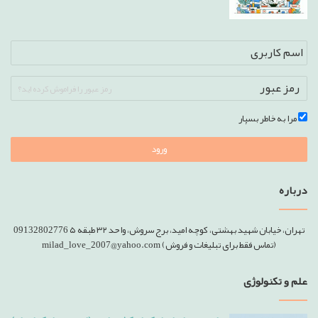
رمز عبور را فراموش کرده اید؟
مرا به خاطر بسپار
ورود
درباره
تهران، خیابان شهید بهشتی، کوچه امید، برج سروش، واحد ۳۲ طبقه ۵ 09132802776
(تماس فقط برای تبلیغات و فروش) milad_love_2007@yahoo.com
علم و تکنولوژی