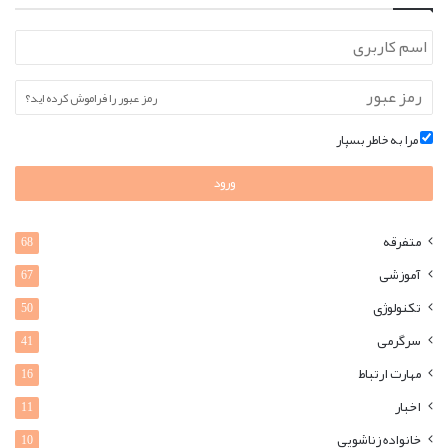
رمز عبور را فراموش کرده اید؟
مرا به خاطر بسپار
ورود
متفرقه
68
آموزشی
67
تکنولوژی
50
سرگرمی
41
مهارت ارتباط
16
اخبار
11
خانواده زناشویی
10