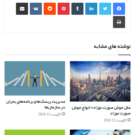
لینکدین
‫تامبلر
‫پین‌ترست
‫رددیت
‫VKontakte
اشتراک گذاری از طریق ایمیل
چاپ
نوشته های مشابه
مدیریت ریسک‌ها و برنامه‌های بحران
در سازمان‌ها
علل جوش صورت نوزاد+ انواع جوش
صورت نوزاد
آگوست 13, 2024
آگوست 13, 2024