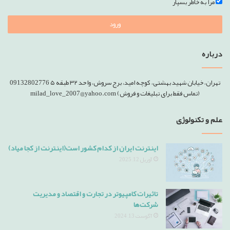
مرا به خاطر بسپار
ورود
درباره
تهران، خیابان شهید بهشتی، کوچه امید، برج سروش، واحد ۳۲ طبقه ۵ 09132802776
(تماس فقط برای تبلیغات و فروش) milad_love_2007@yahoo.com
علم و تکنولوژی
اینترنت ایران از کدام کشور است(اینترنت از کجا میاد)
آوریل 12, 2025
تاثیرات کامپیوتر در تجارت و اقتصاد و مدیریت
شرکت‌ها
آگوست 13, 2024