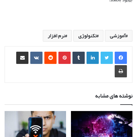
آموزشی
تکنولوژی
نرم افزار
لینکدین
‫تامبلر
‫پین‌ترست
‫رددیت
‫VKontakte
اشتراک گذاری از طریق ایمیل
چاپ
نوشته های مشابه