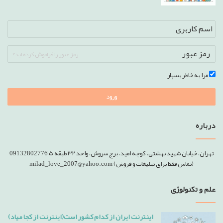
رمز عبور را فراموش کرده اید؟
مرا به خاطر بسپار
ورود
درباره
تهران، خیابان شهید بهشتی، کوچه امید، برج سروش، واحد ۳۲ طبقه ۵ 09132802776
(تماس فقط برای تبلیغات و فروش) milad_love_2007@yahoo.com
علم و تکنولوژی
اینترنت ایران از کدام کشور است(اینترنت از کجا میاد)