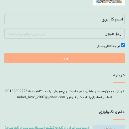
رمز عبور را فراموش کرده اید؟
مرا به خاطر بسپار
ورود
درباره
تهران، خیابان شهید بهشتی، کوچه امید، برج سروش، واحد ۳۲ طبقه ۵ 09132802776
(تماس فقط برای تبلیغات و فروش) milad_love_2007@yahoo.com
علم و تکنولوژی
اینترنت ایران از کدام کشور است(اینترنت از کجا میاد)