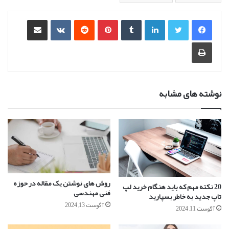
لینکدین
‫تامبلر
‫پین‌ترست
‫رددیت
‫VKontakte
اشتراک گذاری از طریق ایمیل
چاپ
نوشته های مشابه
روش های نوشتن یک مقاله در حوزه
20 نکته مهم که باید هنگام خرید لپ
فنی مهندسی
تاپ جدید به خاطر بسپارید
آگوست 13, 2024
آگوست 11, 2024