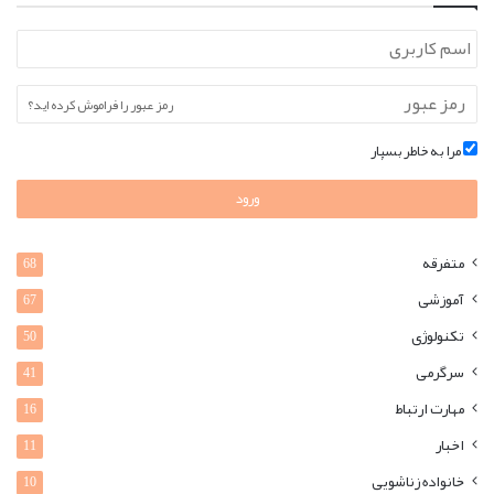
رمز عبور را فراموش کرده اید؟
مرا به خاطر بسپار
ورود
متفرقه
68
آموزشی
67
تکنولوژی
50
سرگرمی
41
مهارت ارتباط
16
اخبار
11
خانواده زناشویی
10