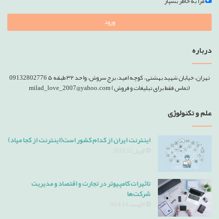
مرا به خاطر بسپار
ورود
درباره
تهران، خیابان شهید بهشتی، کوچه امید، برج سروش، واحد ۳۲ طبقه ۵ 09132802776
(تماس فقط برای تبلیغات و فروش) milad_love_2007@yahoo.com
علم و تکنولوژی
اینترنت ایران از کدام کشور است(اینترنت از کجا میاد)
آوریل 12, 2025
تاثیرات کامپیوتر در تجارت و اقتصاد و مدیریت
شرکت‌ها
آگوست 13, 2024