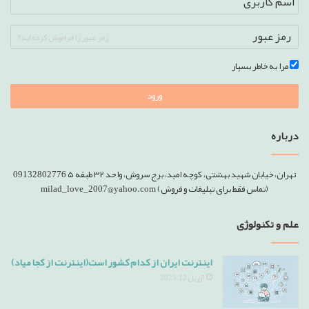
رمز عبور را فراموش کرده اید؟
مرا به خاطر بسپار
ورود
درباره
تهران، خیابان شهید بهشتی، کوچه امید، برج سروش، واحد ۳۲ طبقه ۵ 09132802776
(تماس فقط برای تبلیغات و فروش) milad_love_2007@yahoo.com
علم و تکنولوژی
اینترنت ایران از کدام کشور است(اینترنت از کجا میاد)
آوریل 12, 2025