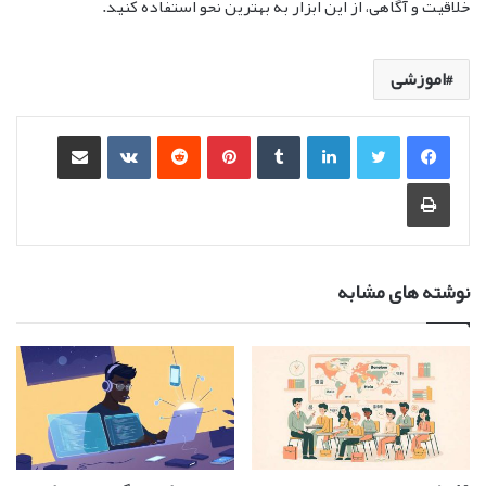
خلاقیت و آگاهی، از این ابزار به بهترین نحو استفاده کنید.
اموزشی
لینکدین
‫تامبلر
‫پین‌ترست
‫رددیت
‫VKontakte
اشتراک گذاری از طریق ایمیل
چاپ
نوشته های مشابه