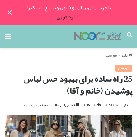
با چرب زبان، زبان رو آسون و سریع یاد بگیر!
دانلود فوری
جستجو
منو
برای
خانه
/
آموزشی
آموزشی
25 راه ساده برای بهبود حس لباس
پوشیدن (خانم و آقا)
آگوست 13, 2024
0
1
خواندن این مطلب 7 دقیقه زمان میبرد