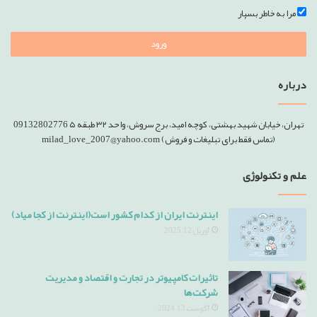
مرا به خاطر بسپار
ورود
درباره
تهران، خیابان شهید بهشتی، کوچه امید، برج سروش، واحد ۳۲ طبقه ۵ 09132802776
(تماس فقط برای تبلیغات و فروش) milad_love_2007@yahoo.com
علم و تکنولوژی
اینترنت ایران از کدام کشور است(اینترنت از کجا میاد)
آوریل 12, 2025
تاثیرات کامپیوتر در تجارت و اقتصاد و مدیریت
شرکت‌ها
آگوست 13, 2024