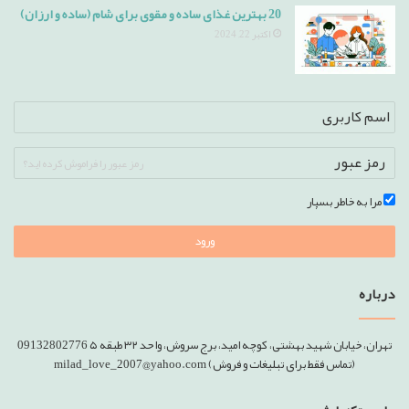
20 بهترین غذای ساده و مقوی برای شام (ساده و ارزان)
اکتبر 22, 2024
رمز عبور را فراموش کرده اید؟
مرا به خاطر بسپار
ورود
درباره
تهران، خیابان شهید بهشتی، کوچه امید، برج سروش، واحد ۳۲ طبقه ۵ 09132802776
(تماس فقط برای تبلیغات و فروش) milad_love_2007@yahoo.com