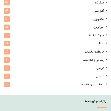
متفرقه
68
آموزشی
67
تکنولوژی
50
سرگرمی
41
مهارت ارتباط
16
اخبار
11
خانواده زناشویی
10
زیبایی و جذابیت
3
درسی
3
داخلی
2
دسته‌بندی نشده
2
ارتباط و توسعه