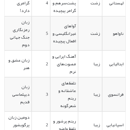
لهستانی
زشت
پشت‌سرهم و
4
گرامری
گرامر پیچیده
دارد!
زبان
آواهای
رمزنگاری
ناواهو
زشت
غیرانگلیسی و
5
جنگ جهانی
افعال پیچیده
دوم
آهنگ اپرایی و
زبان عشق و
ایتالیایی
زیبا
مصوت‌های
2
هنر
نرم
تلفظ‌های
زبان
عاشقانه و
فرانسوی
زیبا
3
دیپلماسی
ریتم
قدیم
شعرگونه
دومین زبان
ریتم پرشور و
اسپانیایی
زیبا
2
پرگویشور
تلفظ واضح