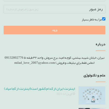
رمز عبور را فراموش کرده اید؟
مرا به خاطر بسپار
ورود
درباره
تهران، خیابان شهید بهشتی، کوچه امید، برج سروش، واحد ۳۲ طبقه ۵ 09132802776
(تماس فقط برای تبلیغات و فروش) milad_love_2007@yahoo.com
علم و تکنولوژی
اینترنت ایران از کدام کشور است(اینترنت از کجا میاد)
آوریل 12, 2025