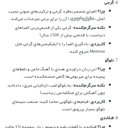
گرجی
چرا؟
الفبای منحصربه‌فرد گرجی و ترکیب‌های صوتی عجیب
(مثل «გვფრცქვნი») آن را برای برخی غیرجذاب می‌کند.
نکته سرگرم‌کننده
: گرجی یکی از قدیمی‌ترین الفباهای
دنیاست، با قدمتی بیش از 1500 سال!
کاربردی
: یادگیری الفبا را با اپلیکیشن‌های گرجی مثل
Memrise شروع کنید.
تلوگو
چرا؟
این زبان دراویدی هندی با آهنگ خاص و تلفظ‌های
پیچیده برای غیربومی‌ها گاهی خسته‌کننده است.
نکته سرگرم‌کننده
: به تلوگو لقب «ایتالیایی شرق» داده‌اند،
چون آهنگش برای متکلمانش زیباست!
کاربردی
: فیلم‌های تلوگویی تماشا کنید؛ صنعت سینمای
تلوگو بسیار پررونق است.
فنلاندی
چرا؟
فنلاندی با کلمات بلند و دستور زبان پیچیده (15 حالت