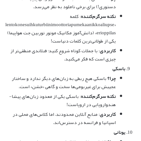
دستوری!) برای برخی ناملود به نظر می‌رسد.
نکته سرگرم‌کننده
: کلمه
«lentokonesuihkuturbiinimoottoriapumekaanikkoaliupse
erioppilas» (دانش‌آموز مکانیک موتور توربین جت هواپیما)
یکی از طولانی‌ترین کلمات دنیاست!
کاربردی
: با جملات کوتاه شروع کنید؛ فنلاندی منطقی‌تر از
چیزی است که فکر می‌کنید.
باسکی
چرا؟
باسکی هیچ ربطی به زبان‌های دیگر ندارد و ساختار
عجیبش برای غیربومی‌ها سخت و گاهی «خشن» است.
نکته سرگرم‌کننده
: باسکی یکی از معدود زبان‌های پیشا-
هندواروپایی در اروپاست!
کاربردی
: منابع آنلاین محدودند، اما کلاس‌های محلی در
اسپانیا و فرانسه در دسترس‌اند.
یونانی