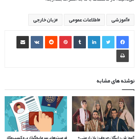
آموزشی
اطلاعات عمومی
زبان خارجی
لینکدین
‫تامبلر
‫پین‌ترست
‫رددیت
‫VKontakte
اشتراک گذاری از طریق ایمیل
چاپ
نوشته های مشابه
آموزش رایگان حروف زبان ارمنی+
فرصت‌های سرمایه‌گذاری و کسب‌وکار