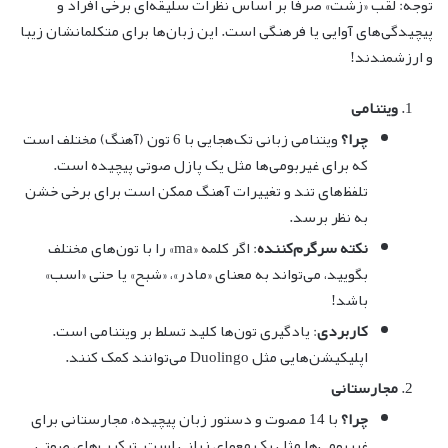
توجه: لقب «زشت» صرفاً بر اساس نظرات سلیقه‌ای برخی افراد و
پیچیدگی‌های آوایی یا فرهنگی است. این زبان‌ها برای متکلمانشان زیبا
و ارزشمندند!
ویتنامی
چرا؟
ویتنامی زبانی تک‌هجایی با 6 تون (آهنگ) مختلف است
که برای غیربومی‌ها مثل یک پازل صوتی پیچیده است.
تلفظ‌های تند و تغییرات آهنگ ممکن است برای برخی خشن
به نظر برسد.
نکته سرگرم‌کننده
: اگر کلمه «ma» را با تون‌های مختلف
بگویید، می‌تواند به معنای «مادر»، «شبح» یا حتی «اسب»
باشد!
کاربردی
: یادگیری تون‌ها کلید تسلط بر ویتنامی است.
اپلیکیشن‌هایی مثل Duolingo می‌توانند کمک کنند.
مجارستانی
چرا؟
با 14 مصوت و دستور زبان پیچیده، مجارستانی برای
غیربومی‌ها مثل یک معمای زبانی است. ترکیب‌های صوتی