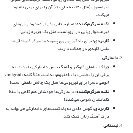
غیرمعمول (مثل «sz» به جای «s») آن را برای برخی ناملود
می‌کند.
نکته سرگرم‌کننده
: مجارستانی یکی از معدود زبان‌های
غیرهندواروپایی در اروپاست، مثل یک جزیره زبانی!
کاربردی
: برای یادگیری، روی پسوندها تمرکز کنید؛ آن‌ها
نقش کلیدی در جملات دارند.
دانمارکی
چرا؟
تلفظ‌های گلوگیر و آهنگ خاص دانمارکی باعث شده
برخی آن را «خشن» یا «نامفهوم» بدانند. مثلاً کلمه «rødgrød»
(نوعی دسر) برای غیربومی‌ها مثل یک چالش تلفظی است!
نکته سرگرم‌کننده
: دانمارکی‌ها خودشان هم گاهی با تلفظ
کلماتشان شوخی می‌کنند!
کاربردی
: گوش دادن به پادکست‌های دانمارکی می‌تواند به
درک آهنگ زبان کمک کند.
لهستانی