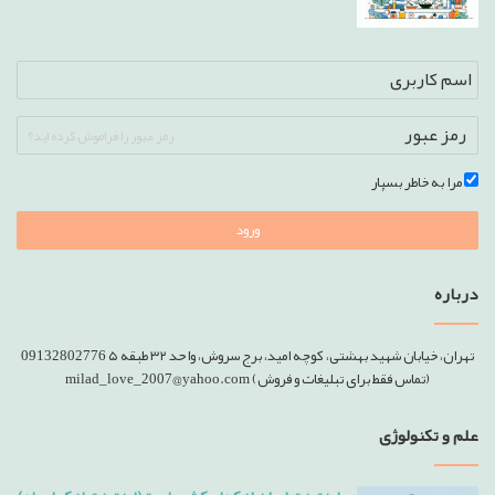
رمز عبور را فراموش کرده اید؟
مرا به خاطر بسپار
ورود
درباره
تهران، خیابان شهید بهشتی، کوچه امید، برج سروش، واحد ۳۲ طبقه ۵ 09132802776
(تماس فقط برای تبلیغات و فروش) milad_love_2007@yahoo.com
علم و تکنولوژی